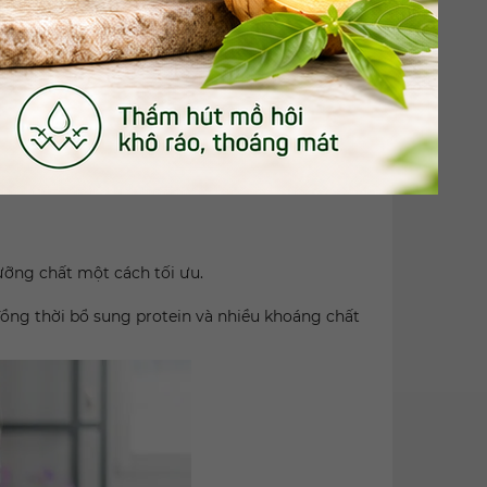
 đối tượng
ồi sức khỏe sau ốm, hoặc những ai mong muốn
ự kết hợp hoàn hảo giữa các thành phần tự
ưỡng chất một cách tối ưu.
đồng thời bổ sung protein và nhiều khoáng chất