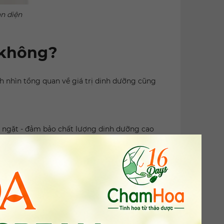
àn diện
 không?
h nhìn tổng quan về giá trị dinh dưỡng cũng
 ngặt - đảm bảo chất lượng dinh dưỡng cao
 toàn cho người sử dụng.
hất của nguyên liệu. Thân thiện với môi trường.