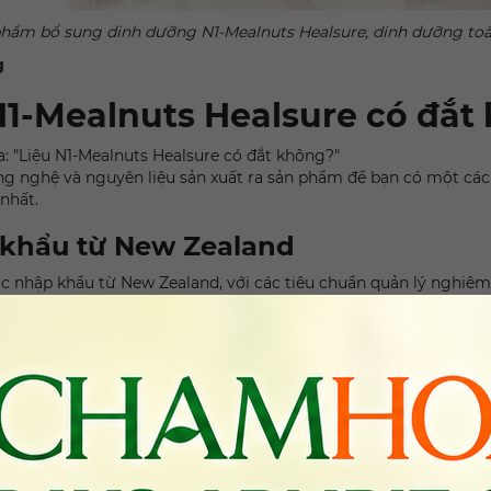
hẩm bổ sung dinh dưỡng N1-Mealnuts Healsure, dinh dưỡng to
g
N1-Mealnuts Healsure có đắt
: "Liệu N1-Mealnuts Healsure có đắt không?"
ng nghệ và nguyên liệu sản xuất ra sản phẩm để bạn có một các
 nhất.
 khẩu từ New Zealand
 nhập khẩu từ New Zealand, với các tiêu chuẩn quản lý nghiêm
đại
, ISO 22000:2018, HACCP, và FDA-USA
đảm bảo chất lượng an
ự nhiên
kết hợp với
phun sấy tầng sôi
, giữ lại trọn vẹn dưỡng c