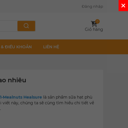
Đăng nhập
0
Giỏ hàng
 & ĐIỀU KHOẢN
LIÊN HỆ
ao nhiêu
1-Mealnuts Healsure
là sản phẩm sữa hạt phù
 viết này, chúng ta sẽ cùng tìm hiểu chi tiết về
.