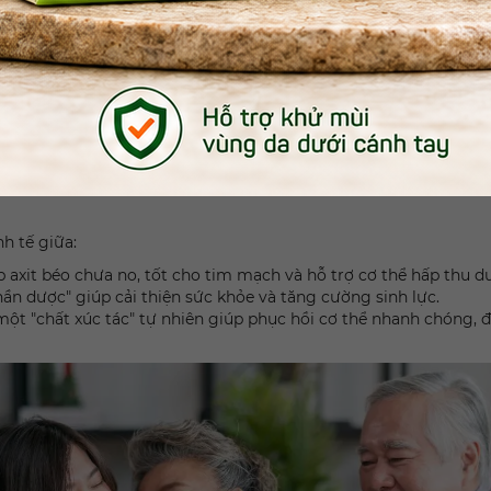
sure dinh dưỡng lành mạnh cho mọi
à phát triển đặc biệt, dành riêng cho những người cần phục h
 khỏe mạnh. Đây là giải pháp dinh dưỡng toàn diện, mang đến s
h tế giữa:
 axit béo chưa no, tốt cho tim mạch và hỗ trợ cơ thể hấp thu d
hần dược" giúp cải thiện sức khỏe và tăng cường sinh lực.
một "chất xúc tác" tự nhiên giúp phục hồi cơ thể nhanh chóng, 