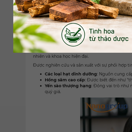
Sữa hạt N1-Mealnuts Heal
Sữa hạt dinh dưỡng cao cấp được nghiên cứu v
bổ sung dưỡng chất thiết yếu để duy trì cơ thể
nhiên và khoa học hiện đại.
Được nghiên cứu và sản xuất với sự phối hợp tin
Các loại hạt dinh dưỡng
: Nguồn cung cấp
Hồng sâm cao cấp
: Được biết đến như "t
Yến sào thượng hạng
: Đóng vai trò như 
quý giá.