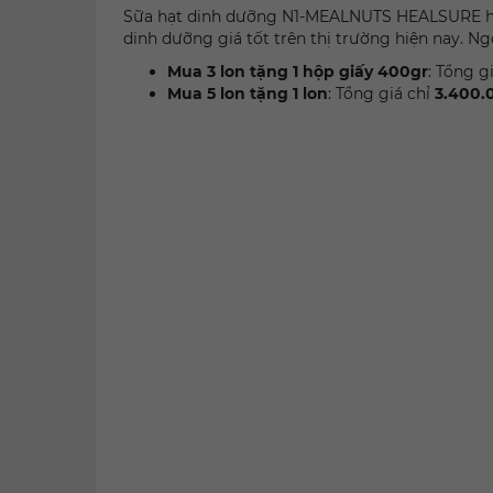
Sữa hạt dinh dưỡng N1-MEALNUTS HEALSURE hi
dinh dưỡng giá tốt trên thị trường hiện nay.
Ngo
Mua 3 lon tặng 1 hộp giấy 400gr
: Tổng g
Mua 5 lon tặng 1 lon
: Tổng giá chỉ
3.400.