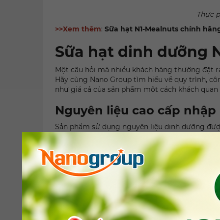
Thực p
>>Xem thêm
:
Sữa hạt N1-Mealnuts chính hãn
Sữa hạt dinh dưỡng 
Một câu hỏi mà nhiều khách hàng thường đặt ra
Hãy cùng Nano Group tìm hiểu về quy trình, cô
như giá cả của sản phẩm một cách khách quan
Nguyên liệu cao cấp nhập
Sản phẩm sử dụng nguyên liệu dinh dưỡng được
cấp.
Công nghệ sản xuất hiện 
Quy trình sản xuất hiện đại đạt chuẩn
GMP
Áp dụng công nghệ
ủ nguyên liệu hạt t