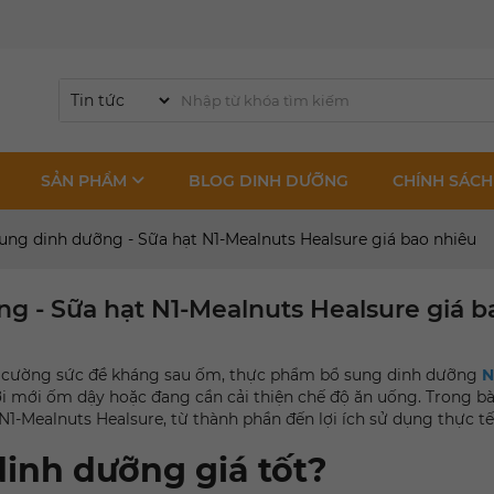
SẢN PHẨM
BLOG DINH DƯỠNG
CHÍNH SÁCH
ng dinh dưỡng - Sữa hạt N1-Mealnuts Healsure giá bao nhiêu
 - Sữa hạt N1-Mealnuts Healsure giá b
ng cường sức đề kháng sau ốm, thực phẩm bổ sung dinh dưỡng
N
ời mới ốm dậy hoặc đang cần cải thiện chế độ ăn uống. Trong bài
N1-Mealnuts Healsure, từ thành phần đến lợi ích sử dụng thực tế
inh dưỡng giá tốt?