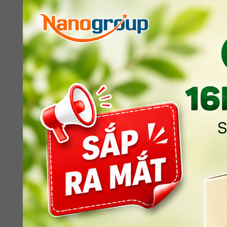
Hậu Covid-19 và tươn
Trang Data Bridge Market Research mới đây côn
đang tăng trưởng với tốc độ CAGR (tỷ lệ tăng t
Những quốc gia tham gia tích cực vào cuộc chơi 
sữa có nguồn gốc thực vật.
Những con số này không gây ngạc nhiên. Bởi kể 
giới. Năm 2018, thị trường đồ uống có nguồn gốc
hạt toàn cầu sẽ đạt 34 tỷ USD vào năm 2024.
Có nhiều nguyên nhân dẫn tới sự mở rộng mạnh 
Covid-19, kiến thức về miễn dịch và dinh dưỡng
sức khỏe khác liên quan tới ăn uống. Thực tế n
chế độ ăn thiên về nguồn gốc thực vật và xu h
Tất nhiên, đại dịch không phải là tất cả. Trong
hạn chế thức ăn có nguồn gốc động vật và đưa 