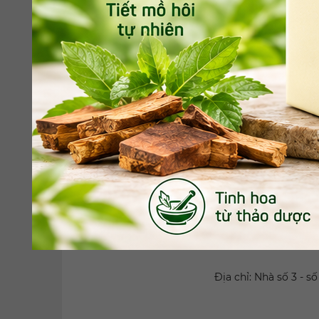
từ thực vật có xu hướng tăng. Người tiêu dùn
trong lựa chọn hàng ngày.
Phù hợp với người cần bổ sung canxi, hỗ trợ 
Thích hợp với người cần chế độ ăn kiểm soát đ
Hỗ trợ bổ sung dưỡng chất thiết yếu trong chế
Công thức phù hợp cho người đang bị tiểu đườn
Bên cạnh những lợi ích mang tính bền vững, sữ
khẩu vị của bản thân. Tên gọi sữa hạt thực chấ
cốc, các loại đậu và các loại hạt có dầu. Hươn
cho loại thức uống này hấp dẫn hơn với người t
>>Xem thêm:
Cách bổ sung canxi cho người 
Bạn đọc có thể tham khảo thêm các thông tin 
Blog dinh dưỡng
Địa chỉ: Nhà số 3 - 