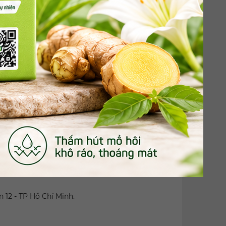
 phẩm có nguồn gốc thực vật và tính bền vững
 ăn kiểm soát đường huyết >>
Mealnuts gold
a chọn, trải nghiệm và khám phá sở thích,
m nguyên liệu tạo ra nó như ngũ cốc, giả ngũ
, nguyên liệu đa dạng, giàu dưỡng chất… khiến
ới môi trường hay không.
 12 - TP Hồ Chí Minh.