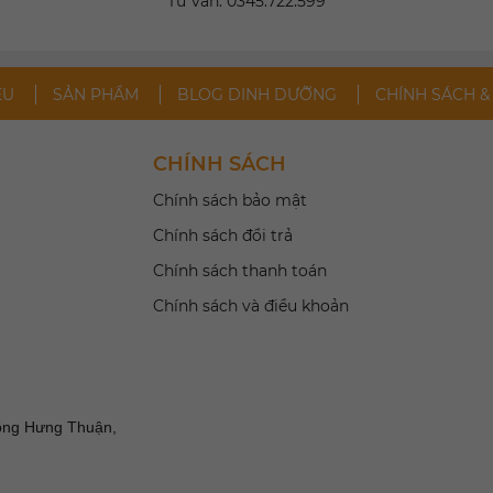
Tư vấn: 0345.722.599
ỆU
SẢN PHẨM
BLOG DINH DƯỠNG
CHÍNH SÁCH &
CHÍNH SÁCH
Chính sách bảo mật
Chính sách đổi trả
Chính sách thanh toán
Chính sách và điều khoản
ông Hưng Thuận,