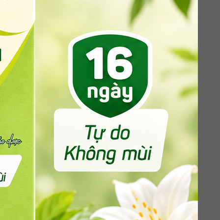
 chọn được nhiều gia đình ưu tiên trong thực
bao gồm cả trẻ nhỏ – theo hướng dẫn dinh
ia Hoa Kỳ khẳng định: “
Trong thập kỷ qua, mức
 đang giảm dần, trong khi nhu cầu với đồ uống