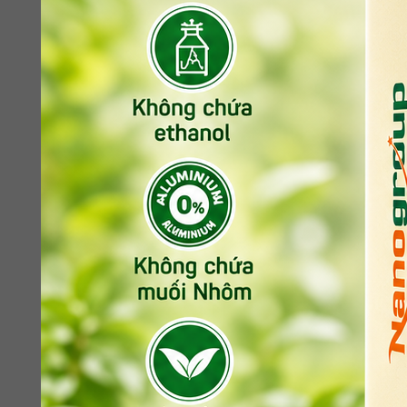
Các loại hạt như hạnh nhân, óc chó, yến mạch, 
đơn hàng ngày.
Đáng nói, xu hướng này được xu hướng này cũn
dưỡng phù hợp. Một nghiên cứu công bố năm 201
tiêu thụ sữa bò trên đầu người đã giảm dần và
Một nghiên cứu đăng trên Thư viện Y học Quốc 