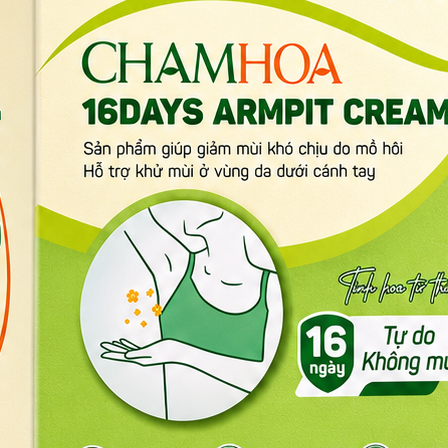
Sữa hạt nguồn dinh dưỡng giàu đạm, vitamin và khoáng chất
đậu đỏ… cung cấp đạm thực vật, vitamin và khoáng chất – là lựa
g dần được áp dụng trong bữa ăn của nhiều gia đình châu Âu, 
9 đăng trên trang thông tin điện tử của Thư viện Y học quốc g
 mức tiêu thụ đồ uống có nguồn gốc thực vật ngày càng tăng
”.
gia Hoa Kỳ năm 2019 cho thấy mức tiêu thụ sữa bò tại châu Âu