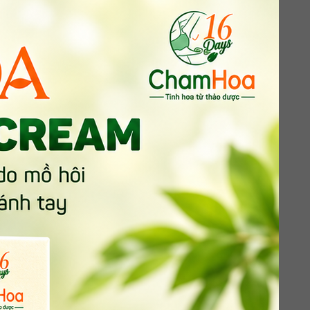
c thực vật châu Âu. Theo đó, thị trường này
 kiến sẽ đạt 9,227 tỷ USD vào năm 2030.
a… Trong đó, Đức dự kiến sẽ thống trị thị trường
độ phát triển rất nhanh trên thị trường thế
D của năm 2010. Nielsen ước tính, thị trường sữa
 dịch là một yếu tố thúc đẩy quan trọng. Sau
ý thức sâu sắc hơn về béo phì cùng các vấn đề
sang ưu tiên các sản phẩm thực vật, phù hợp với
à chế độ ăn uống của họ một cách quyết liệt. Họ