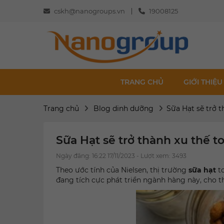
cskh@nanogroups.vn
19008125
TRANG CHỦ
GIỚI THIỆU
Trang chủ
Blog dinh dưỡng
Sữa Hạt sẽ trở t
Sữa Hạt sẽ trở thành xu thế to
Ngày đăng: 16:22 17/11/2023 - Lượt xem: 3493
Theo ước tính của Nielsen, thị trường
sữa hạt
to
đang tích cực phát triển ngành hàng này, cho 