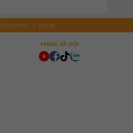
 ĐIỀU KHOẢN
LIÊN HỆ
MẠNG XÃ HỘI