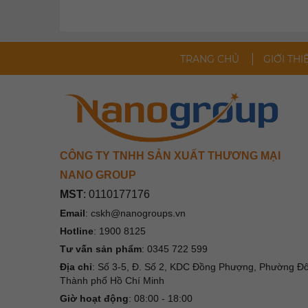
TRANG CHỦ
GIỚI THI
CÔNG TY TNHH SẢN XUẤT THƯƠNG MẠI
NANO GROUP
MST
:
0110177176
Email
:
cskh@nanogroups.vn
Hotline
:
1900 8125
Tư vấn sản phẩm
:
0345 722 599
Địa chỉ
:
Số 3-5, Đ. Số 2, KDC Đồng Phượng, Phường Đ
Thành phố Hồ Chí Minh
Giờ hoạt động
: 08:00 - 18:00