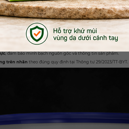
hận diện trên kệ hàng.
hực
, đảm bảo minh bạch nguồn gốc và thông tin sản phẩm.
ỡng trên nhãn
theo đúng quy định tại Thông tư 29/2023/TT-BYT.