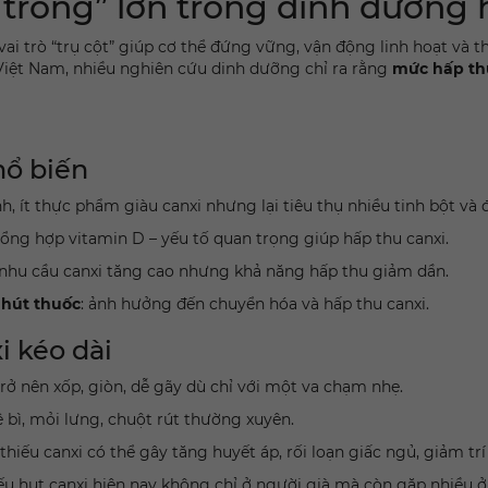
 trống” lớn trong dinh dưỡng
 vai trò “trụ cột” giúp cơ thể đứng vững, vận động linh hoạt và 
 Việt Nam, nhiều nghiên cứu dinh dưỡng chỉ ra rằng
mức hấp thu
hổ biến
anh, ít thực phẩm giàu canxi nhưng lại tiêu thụ nhiều tinh bột và 
tổng hợp vitamin D – yếu tố quan trọng giúp hấp thu canxi.
 nhu cầu canxi tăng cao nhưng khả năng hấp thu giảm dần.
 hút thuốc
: ảnh hưởng đến chuyển hóa và hấp thu canxi.
i kéo dài
trở nên xốp, giòn, dễ gãy dù chỉ với một va chạm nhẹ.
ê bì, mỏi lưng, chuột rút thường xuyên.
 thiếu canxi có thể gây tăng huyết áp, rối loạn giấc ngủ, giảm trí
hiếu hụt canxi hiện nay không chỉ ở người già mà còn gặp nhiều 