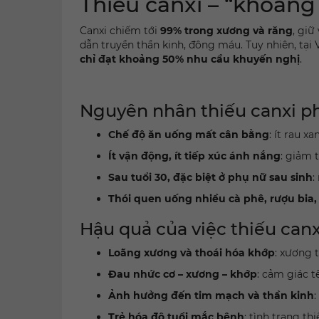
Thiếu canxi – “khoảng
Canxi chiếm tới
99% trong xương và răng
, giữ
dẫn truyền thần kinh, đông máu. Tuy nhiên, tại
chỉ đạt khoảng 50% nhu cầu khuyến nghị
.
Nguyên nhân thiếu canxi p
Chế độ ăn uống mất cân bằng
: ít rau x
Ít vận động, ít tiếp xúc ánh nắng
: giảm 
Sau tuổi 30, đặc biệt ở phụ nữ sau sinh
:
Thói quen uống nhiều cà phê, rượu bia,
Hậu quả của việc thiếu canx
Loãng xương và thoái hóa khớp
: xương 
Đau nhức cơ – xương – khớp
: cảm giác t
Ảnh hưởng đến tim mạch và thần kinh
:
Trẻ hóa độ tuổi mắc bệnh
: tình trạng t