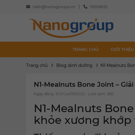
cskh@nanogroups.vn
19008125
TRANG CHỦ
GIỚI THIỆU
Trang chủ
Blog dinh dưỡng
N1-Mealnuts Bon
N1-Mealnuts Bone Joint – Giả
Ngày đăng: 10:01 24/09/2025 - Lượt xem: 380
N1-Mealnuts Bone 
khỏe xương khớp 