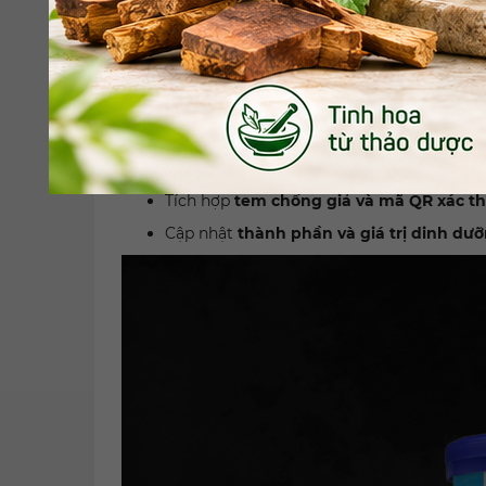
Bao bì thiết kế tinh gọn, sang trọng, dễ n
Tích hợp
tem chống giả và mã QR xác t
Cập nhật
thành phần và giá trị dinh dư